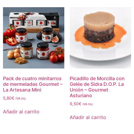
Pack de cuatro minitarros
Picadillo de Morcilla con
de mermeladas Gourmet –
Gelée de Sidra D.O.P. La
La Artesana Mini
Unión – Gourmet
Asturiano
5,80
€
IVA Inc.
9,50
€
IVA Inc.
Añadir al carrito
Añadir al carrito