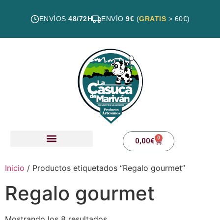
ENVÍOS
48/72H
ENVÍO
9€
(
GRATIS
> 60€)
0
0,00
€
Nuestros productos
Inicio
/ Productos etiquetados “Regalo gourmet”
Regalo gourmet
Mostrando los 8 resultados