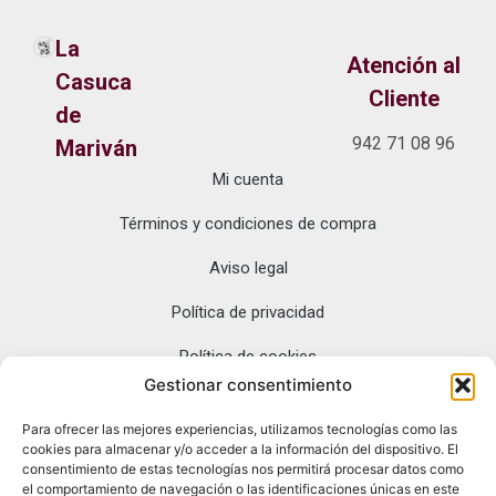
La
Atención al
Casuca
Cliente
de
942 71 08 96
Mariván
Mi cuenta
La Casuca de
Dónde
Mariván: tesoros
Términos y condiciones de compra
estamos
gourmet de
Cantabria y
Aviso legal
Asturias, directo
desde San Vicente
Política de privacidad
de la Barquera.
Política de cookies
Sabores
auténticos con
Gestionar consentimiento
entrega exclusiva
Para ofrecer las mejores experiencias, utilizamos tecnologías como las
en Península.
cookies para almacenar y/o acceder a la información del dispositivo. El
Pl. Mayor del
consentimiento de estas tecnologías nos permitirá procesar datos como
Fuero, 2, 39540
el comportamiento de navegación o las identificaciones únicas en este