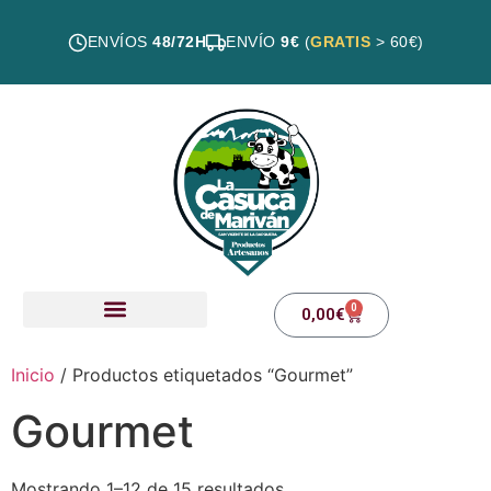
ENVÍOS
48/72H
ENVÍO
9€
(
GRATIS
> 60€)
0
0,00
€
Nuestros productos
Inicio
/ Productos etiquetados “Gourmet”
Gourmet
Mostrando 1–12 de 15 resultados