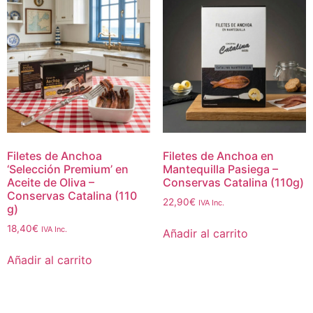
Filetes de Anchoa
Filetes de Anchoa en
‘Selección Premium’ en
Mantequilla Pasiega –
Aceite de Oliva –
Conservas Catalina (110g)
Conservas Catalina (110
22,90
€
IVA Inc.
g)
18,40
€
IVA Inc.
Añadir al carrito
Añadir al carrito