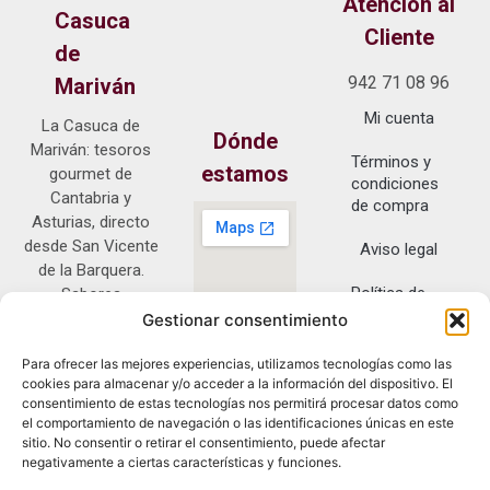
Atención al
Casuca
Cliente
de
942 71 08 96
Mariván
Mi cuenta
La Casuca de
Dónde
Mariván: tesoros
Términos y
estamos
gourmet de
condiciones
Cantabria y
de compra
Asturias, directo
desde San Vicente
Aviso legal
de la Barquera.
Política de
Sabores
privacidad
auténticos con
Gestionar consentimiento
entrega exclusiva
Política de
Para ofrecer las mejores experiencias, utilizamos tecnologías como las
en Península.
cookies
cookies para almacenar y/o acceder a la información del dispositivo. El
Pl. Mayor del
consentimiento de estas tecnologías nos permitirá procesar datos como
Fuero, 2, 39540
el comportamiento de navegación o las identificaciones únicas en este
San Vicente de la
sitio. No consentir o retirar el consentimiento, puede afectar
negativamente a ciertas características y funciones.
Barquera,