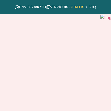
ENVÍOS
48/72H
|
ENVÍO
9€
(
GRATIS
> 60€)