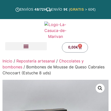
ENVÍOS
48/72H
ENVÍO
9€
(
GRATIS
> 60€)
0
0,00
€
Nuestros productos
Inicio
/
Repostería artesanal
/
Chocolates y
bombones
/ Bombones de Mousse de Queso Cabrales
Chocoart (Estuche 8 uds)