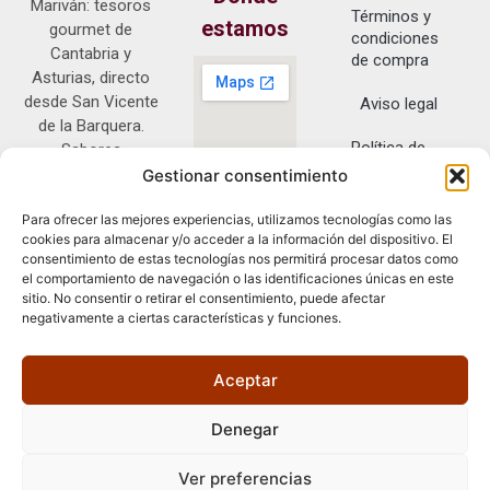
Mariván: tesoros
Términos y
estamos
gourmet de
condiciones
Cantabria y
de compra
Asturias, directo
desde San Vicente
Aviso legal
de la Barquera.
Política de
Sabores
privacidad
auténticos con
Gestionar consentimiento
entrega exclusiva
Política de
Para ofrecer las mejores experiencias, utilizamos tecnologías como las
en Península.
cookies
cookies para almacenar y/o acceder a la información del dispositivo. El
Pl. Mayor del
consentimiento de estas tecnologías nos permitirá procesar datos como
Fuero, 2, 39540
el comportamiento de navegación o las identificaciones únicas en este
San Vicente de la
sitio. No consentir o retirar el consentimiento, puede afectar
negativamente a ciertas características y funciones.
Barquera,
Cantabria
Aceptar
Denegar
Ver preferencias