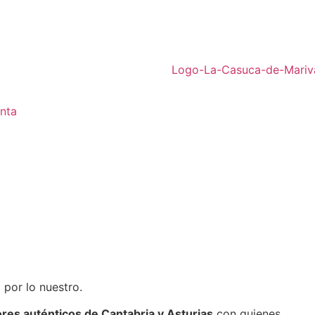
nta
 por lo nuestro.
ores auténticos de Cantabria y Asturias
con quienes