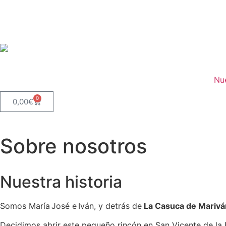
Nu
0
0,00
€
Sobre nosotros
Nuestra historia
Somos María José e Iván, y detrás de
La Casuca de Marivá
Decidimos abrir este pequeño rincón en San Vicente de la 