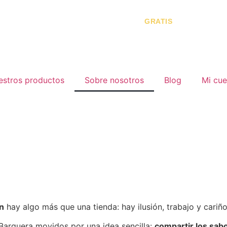
ENVÍOS
48/72H
|
ENVÍO
9€
(
GRATIS
> 60€)
estros productos
Sobre nosotros
Blog
Mi cue
n
hay algo más que una tienda: hay ilusión, trabajo y cariño
Barquera movidos por una idea sencilla:
compartir los sab