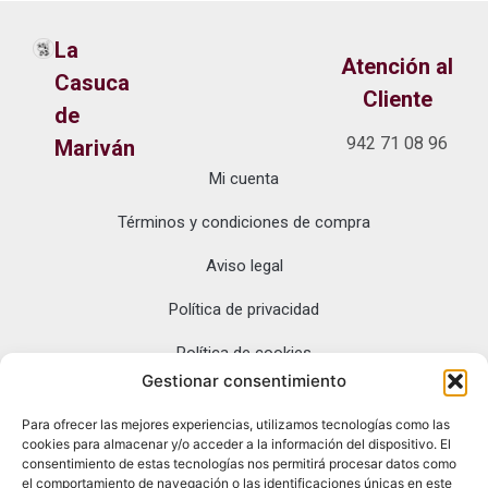
La
Atención al
Casuca
Cliente
de
942 71 08 96
Mariván
Mi cuenta
La Casuca de
Dónde
Mariván: tesoros
Términos y condiciones de compra
estamos
gourmet de
Cantabria y
Aviso legal
Asturias, directo
desde San Vicente
Política de privacidad
de la Barquera.
Política de cookies
Sabores
auténticos con
Gestionar consentimiento
entrega exclusiva
Para ofrecer las mejores experiencias, utilizamos tecnologías como las
en Península.
cookies para almacenar y/o acceder a la información del dispositivo. El
Pl. Mayor del
consentimiento de estas tecnologías nos permitirá procesar datos como
Fuero, 2, 39540
el comportamiento de navegación o las identificaciones únicas en este