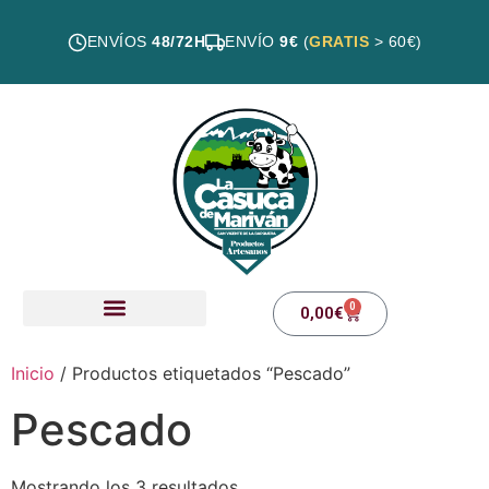
ENVÍOS
48/72H
ENVÍO
9€
(
GRATIS
> 60€)
0
0,00
€
Nuestros productos
Inicio
/ Productos etiquetados “Pescado”
Pescado
Mostrando los 3 resultados