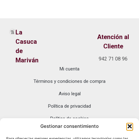
La
Atención al
Casuca
Cliente
de
942 71 08 96
Mariván
Mi cuenta
La Casuca de
Dónde
Mariván: tesoros
Términos y condiciones de compra
estamos
gourmet de
Cantabria y
Aviso legal
Asturias, directo
desde San Vicente
Política de privacidad
de la Barquera.
Política de cookies
Sabores
auténticos con
Gestionar consentimiento
entrega exclusiva
Para ofrecer las mejores experiencias, utilizamos tecnologías como las