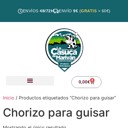
ENVÍOS
48/72H
ENVÍO
9€
(
GRATIS
> 60€)
0
0,00
€
Nuestros productos
Inicio
/ Productos etiquetados “Chorizo para guisar”
Chorizo para guisar
Mostrando el único resultado